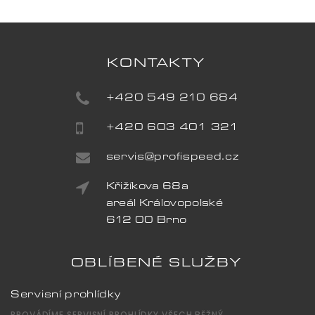
KONTAKTY
+420 549 210 684
+420 603 401 321
servis@profispeed.cz
Křižíkova 68a
areál Královopolské
612 00 Brno
OBLÍBENÉ SLUŽBY
Servisní prohlídky
PROVÁDÍME SERVISNÍ PROHLÍDKY VŠECH BĚŽNÝ...