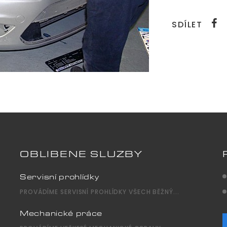
SDÍLET
OBLÍBENÉ SLUŽBY
Servisní prohlídky
PROVÁDÍME SERVISNÍ PROHLÍDKY VŠECH BĚŽNÝ...
Mechanické práce