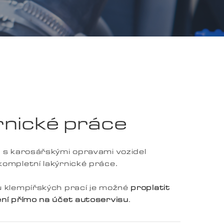
rnické práce
i s karosářskými opravami vozidel
kompletní lakýrnické práce.
u klempířských prací je možné
proplatit
ění přímo na účet autoservisu
.