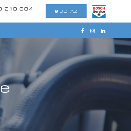
9 210 684
DOTAZ
ce