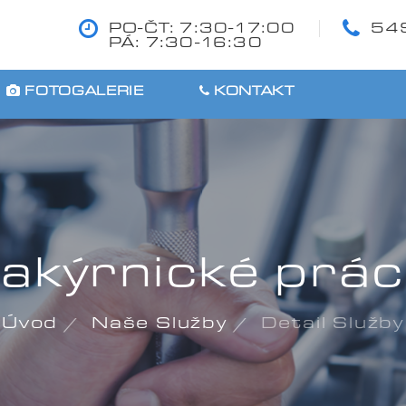
PO-ČT: 7:30-17:00
54
PÁ: 7:30-16:30
FOTOGALERIE
KONTAKT
akýrnické prá
Úvod
Naše Služby
Detail Služby