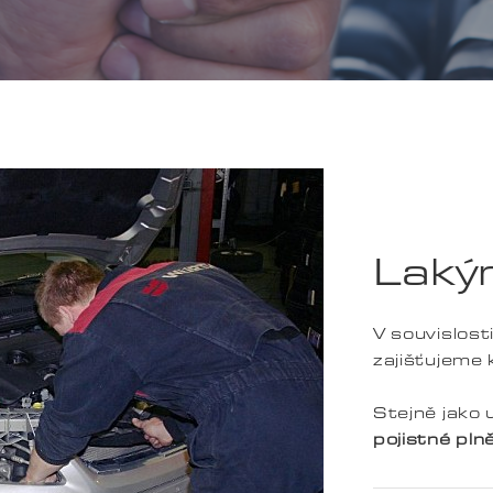
Laký
V souvislost
zajišťujeme 
Stejně jako 
pojistné pln