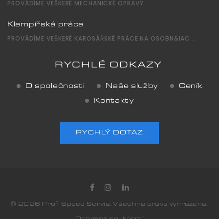
PROVÁDÍME VEŠKERÉ MECHANICKÉ OPRAVY ...
Klempířské práce
PROVÁDÍME VEŠKERÉ KAROSÁŘSKÉ PRÁCE NA OSOBN&IAC...
RYCHLÉ ODKAZY
O společnosti
Naše služby
Ceník
Kontakty
RYCHLÝ DOTAZ
©
2026
Profi Speed Servis
. Všechna práva vyhrazena.
Ochrana soukromí