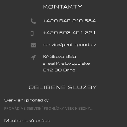
KONTAKTY
+420 549 210 684
+420 603 401 321
servis@profispeed.cz
Křižíkova 68a
areál Královopolské
612 00 Brno
OBLÍBENÉ SLUŽBY
Servisní prohlídky
PROVÁDÍME SERVISNÍ PROHLÍDKY VŠECH BĚŽNÝ...
Mechanické práce